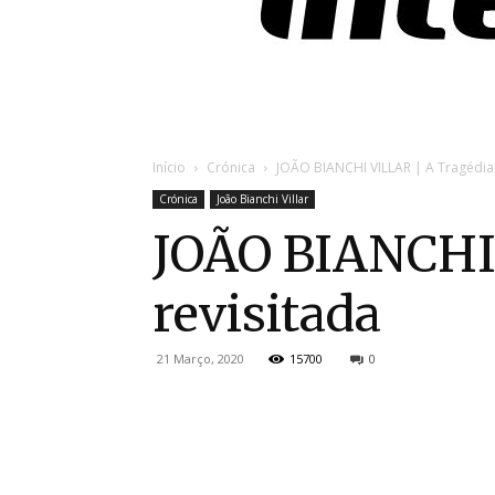
Início
Crónica
JOÃO BIANCHI VILLAR | A Tragédia
Crónica
João Bianchi Villar
JOÃO BIANCHI 
revisitada
21 Março, 2020
15700
0