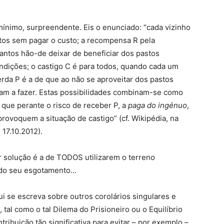
mínimo, surpreendente. Eis o enunciado: “cada vizinho
stos sem pagar o custo; a recompensa R pela
ntos hão-de deixar de beneficiar dos pastos
ndições; o castigo C é para todos, quando cada um
perda P é a de que ao não se aproveitar dos pastos
ham a fazer. Estas possibilidades combinam-se como
 que perante o risco de receber P, a
paga do ingénuo
,
rovoquem a situação de castigo” (cf. Wikipédia, na
 17.10.2012).
 solução é a de TODOS utilizarem o terreno
 do seu esgotamento…
ui se escreva sobre outros corolários singulares e
al como o tal Dilema do Prisioneiro ou o Equilíbrio
ribuição tão significativa para evitar – por exemplo –