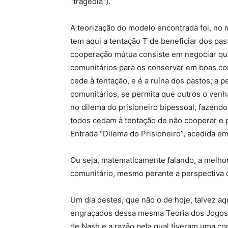
“tragédia”).
A teorização do modelo encontrada foi, no 
tem aqui a tentação T de beneficiar dos pa
cooperação mútua consiste em negociar qua
comunitários para os conservar em boas co
cede à tentação, e é a ruína dos pastos; a 
comunitários, se permita que outros o ven
no dilema do prisioneiro bipessoal, fazendo
todos cedam à tentação de não cooperar e p
Entrada “Dilema do Prisioneiro”, acedida em
Ou seja, matematicamente falando, a melhor
comunitário, mesmo perante a perspectiva
Um dia destes, que não o de hoje, talvez aq
engraçados dessa mesma Teoria dos Jogos, t
de Nash e a razão pela qual tiveram uma cont