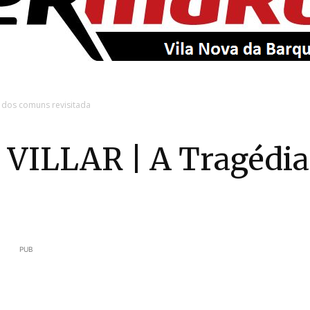
EntroncamentoOnline
 dos comuns revisitada
VILLAR | A Tragédia
PUB