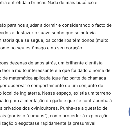
tra entretida a brincar. Nada de mais bucólico e
são para nos ajudar a dormir e considerando o facto de
çados a desfazer o suave sonho que se antevia,
história que se segue, os cordeiros têm donos (muito
sa fome no seu estômago e no seu coração.
oas dezenas de anos atrás, um brilhante cientista
 teoria muito interessante e a que foi dado o nome de
 de matemática aplicada (que faz parte da chamada
u por observar o comportamento de um conjunto de
local de Inglaterra. Nesse espaço, existia um terreno
uado para alimentação do gado e que se contrapunha à
os privados dos ovinicultores. Punha-se a questão de
guais (por isso “comuns”), como proceder à exploração
lização o esgotasse rapidamente (a presumível