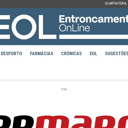
QUARTA-FEIRA,
DESPORTO
FARMÁCIAS
CRÓNICAS
EOL
SUGESTÕE
EOL
PUB
–