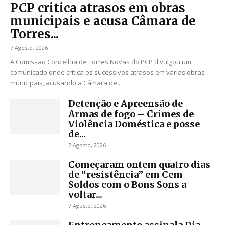
PCP critica atrasos em obras
municipais e acusa Câmara de
Torres...
7 Agosto, 2026
A Comissão Concelhia de Torres Novas do PCP divulgou um
comunicado onde critica os sucessivos atrasos em várias obras
municipais, acusando a Câmara de...
Detenção e Apreensão de
Armas de fogo – Crimes de
Violência Doméstica e posse
de...
7 Agosto, 2026
Começaram ontem quatro dias
de “resistência” em Cem
Soldos com o Bons Sons a
voltar...
7 Agosto, 2026