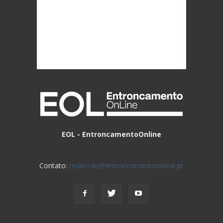
EOL - EntroncamentoOnline
Contato:
redaccao@entroncamentoonline.pt