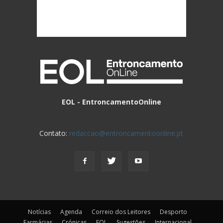
EOL - EntroncamentoOnline
Contato:
redaccao@entroncamentoonline.pt
Notícias
Agenda
Correio dos Leitores
Desporto
Farmácias
Crónicas
EOL
Sugestões
Internacional