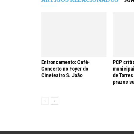
Entroncamento: Café-
PCP criti
Concerto no Foyer do
municipa
Cineteatro S. João
de Torres
prazos s