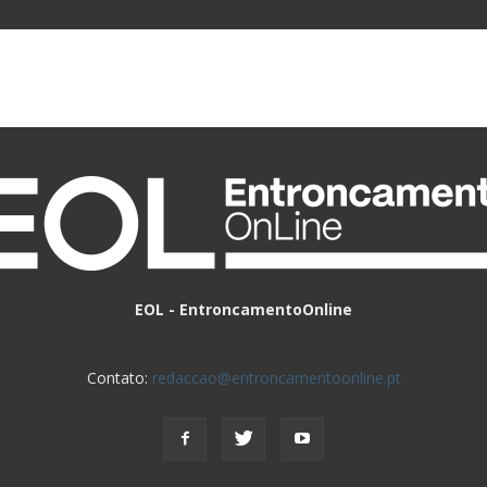
EOL - EntroncamentoOnline
Contato:
redaccao@entroncamentoonline.pt