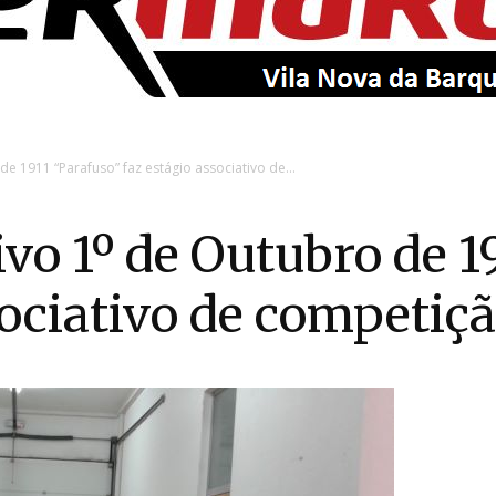
EntroncamentoOnline
e 1911 “Parafuso” faz estágio associativo de...
vo 1º de Outubro de 1
sociativo de competiç