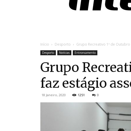
Início
Desporto
Grupo Recreativo 1º de Outubro d
Desporto
Notícias
Entroncamento
Grupo Recreati
faz estágio as
18 Janeiro, 2020
1251
0