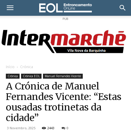
PUB
Início
Crónica
Crónica
Crónica EOL
Manuel Fernandes Vicente
A Crónica de Manuel
Fernandes Vicente: “Estas
ousadas trotinetas da
cidade”
3 Novembro, 2025
2443
0