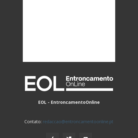
EOL - EntroncamentoOnline
Contato:
redaccao@entroncamentoonline.pt