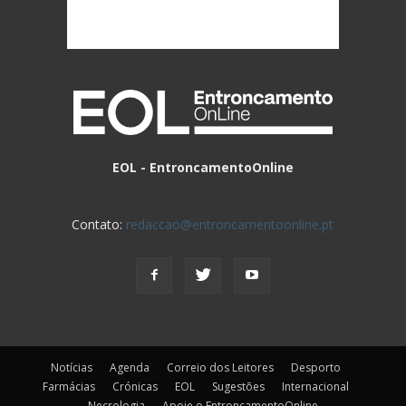
EOL - EntroncamentoOnline
Contato:
redaccao@entroncamentoonline.pt
Notícias
Agenda
Correio dos Leitores
Desporto
Farmácias
Crónicas
EOL
Sugestões
Internacional
Necrologia
Apoie o EntroncamentoOnline