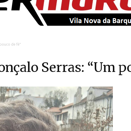
EntroncamentoOnline
pouco de fé”
onçalo Serras: “Um po