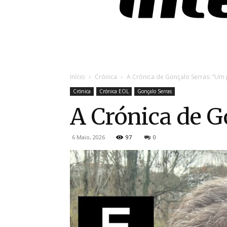
Início
Crónica
A Crónica de Gonçalo Serras: “Um 
Crónica
Crónica EOL
Gonçalo Serras
A Crónica de G
6 Maio, 2026
97
0