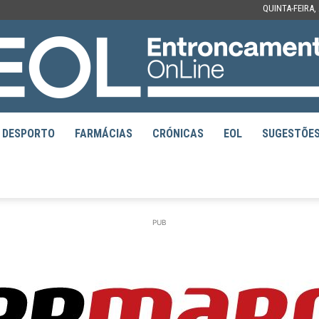
QUINTA-FEIRA,
DESPORTO
FARMÁCIAS
CRÓNICAS
EOL
SUGESTÕE
EOL
PUB
–