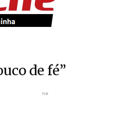
uco de fé”
PUB