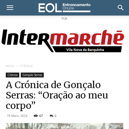
PUB
Início
Crónica
Crónica
Gonçalo Serras
A Crónica de Gonçalo
Serras: “Oração ao meu
corpo”
19 Maio, 2026
67
0