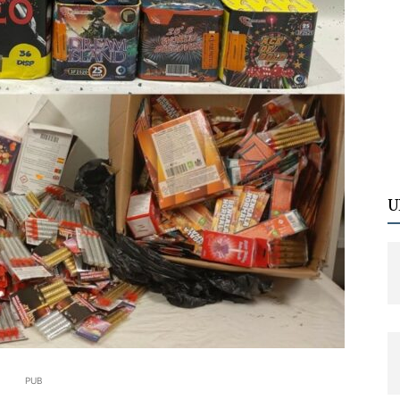
U
PUB