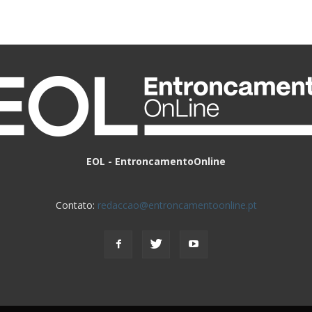
EOL - EntroncamentoOnline
Contato:
redaccao@entroncamentoonline.pt