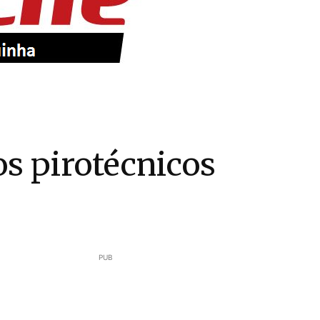
os pirotécnicos
PUB