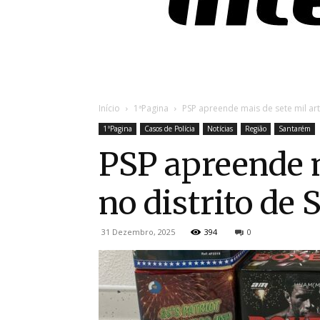
Início
1ªPagina
PSP apreende mais de sete mil art
1ªPagina
Casos de Polícia
Notícias
Região
Santarém
PSP apreende m
no distrito de
31 Dezembro, 2025
394
0