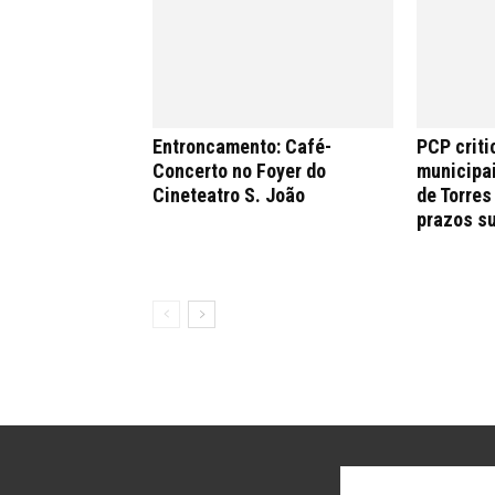
Entroncamento: Café-
PCP criti
Concerto no Foyer do
municipa
Cineteatro S. João
de Torres
prazos s