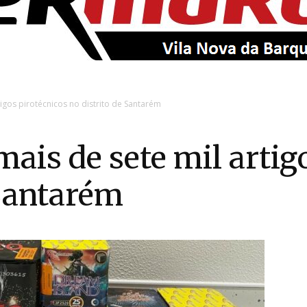
EntroncamentoOnline
igos pirotécnicos no distrito de Santarém
ais de sete mil artig
 Santarém