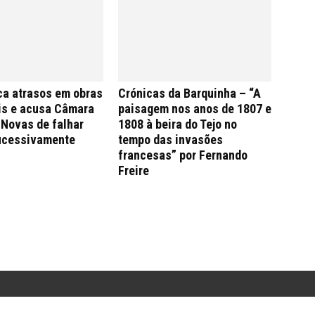
ca atrasos em obras
Crónicas da Barquinha – “A
is e acusa Câmara
paisagem nos anos de 1807 e
 Novas de falhar
1808 à beira do Tejo no
ucessivamente
tempo das invasões
francesas” por Fernando
Freire