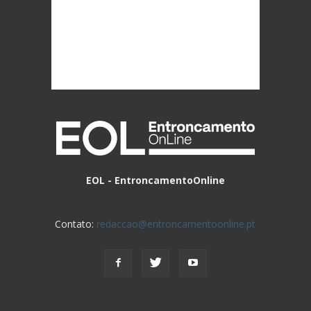
EOL - EntroncamentoOnline
Contato:
redaccao@entroncamentoonline.pt