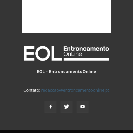
EOL - EntroncamentoOnline
Contato:
redaccao@entroncamentoonline.pt