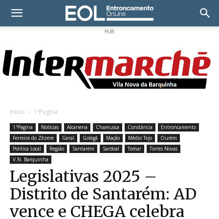
PUB
Início
1ªPagina
1ªPagina
Notícias
Alcanena
Chamusca
Constância
Entroncamento
Ferreira do Zêzere
Geral
Golegã
Mação
Médio Tejo
Ourém
Politica Local
Região
Santarém
Sardoal
Tomar
Torres Novas
V.N. Barquinha
Legislativas 2025 –
Distrito de Santarém: AD
vence e CHEGA celebra