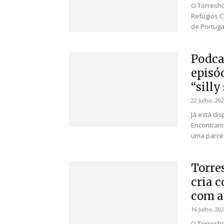
O Torresho
Refúgios C
de Portugal
Podca
episó
“silly
22 Julho, 20
Já está di
Encontrame
uma parceri
Torre
cria 
com a 
16 Julho, 20
O Torresho