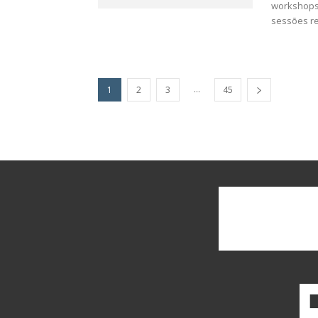
workshops 
sessões re
...
1
2
3
45