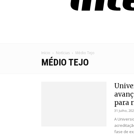
Início
Notícias
Médio Tejo
MÉDIO TEJO
Unive
avanç
para r
31 Julho, 20
A Universi
acreditaçã
fase de ex