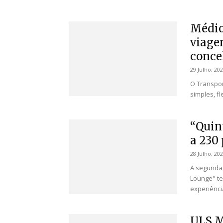
Médio
viagen
concel
29 Julho, 20
O Transpor
simples, fl
“Quin
a 230
28 Julho, 20
A segunda 
Lounge" te
experiência
ULS M