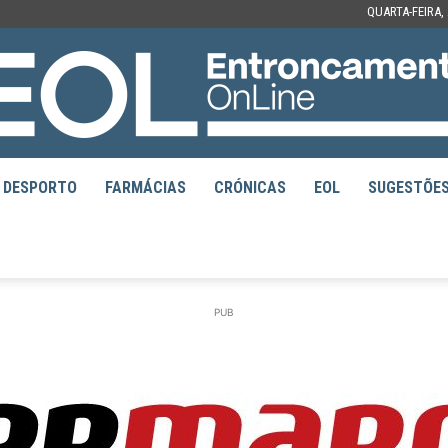
QUARTA-FEIRA,
DESPORTO
FARMÁCIAS
CRÓNICAS
EOL
SUGESTÕE
EOL
PUB
–