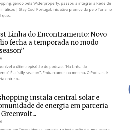
pping, gerido pela Widerproperty, passou a integrar a Rede de
limáticos | Stay Cool Portugal, iniciativa promovida pelo Turismo
 que...
st Linha do Encontramento: Novo
dio fecha a temporada no modo
 season”
26
sponível o último episódio do podcast "Na Linha do
nto" É a "silly season". Embarcamos na mesma. O Podcast é
a entre o...
shopping instala central solar e
comunidade de energia em parceria
Greenvolt...
26
pping, em Torres Novas, anunciou a instalação de uma central