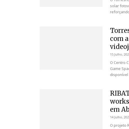
solar foto
reforçando
Torre
com a
video
15 Julho, 20
O Centro C
Game Spac
disponível 
RIBAT
works
em Ab
14 Julho, 20
O projeto R