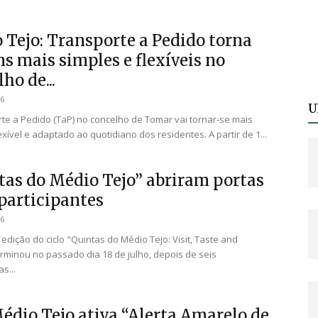
 Tejo: Transporte a Pedido torna
s mais simples e flexíveis no
ho de...
26
U
te a Pedido (TaP) no concelho de Tomar vai tornar‑se mais
exível e adaptado ao quotidiano dos residentes. A partir de 1...
tas do Médio Tejo” abriram portas
 participantes
26
edição do ciclo "Quintas do Médio Tejo: Visit, Taste and
rminou no passado dia 18 de julho, depois de seis
s...
édio Tejo ativa “Alerta Amarelo de