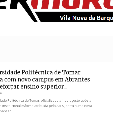
EntroncamentoOnline
rsidade Politécnica de Tomar
a com novo campus em Abrantes
eforçar ensino superior...
26
dade Politécnica de Tomar, oficializada a 1 de agosto após a
o institucional máxima atribuída pela A3ES, entra numa nova
pansão...