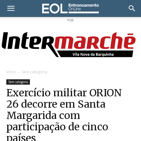
PUB
Início
Sem categoria
Sem categoria
Exercício militar ORION
26 decorre em Santa
Margarida com
participação de cinco
países