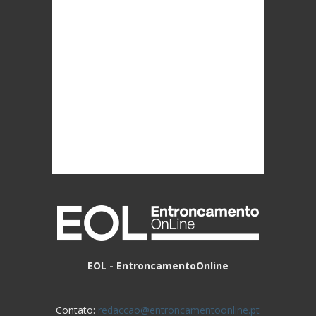
EOL - EntroncamentoOnline
Contato:
redaccao@entroncamentoonline.pt