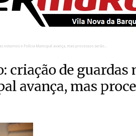
EntroncamentoOnline
s noturnos e Polícia Municipal avança, mas processos serão...
 criação de guardas 
pal avança, mas proce