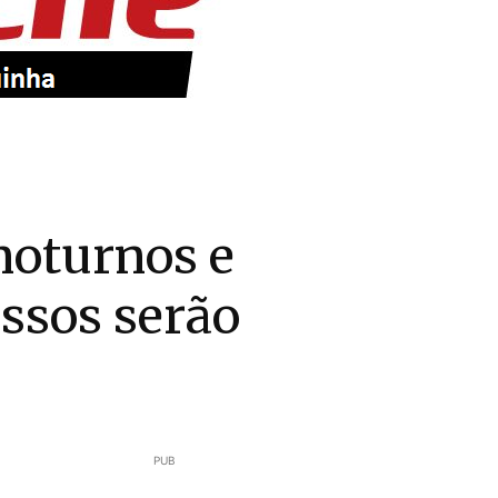
noturnos e
ssos serão
PUB