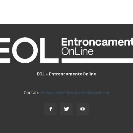
EOL - EntroncamentoOnline
Contato:
redaccao@entroncamentoonline.pt