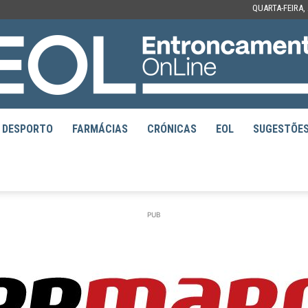
QUARTA-FEIRA,
DESPORTO
FARMÁCIAS
CRÓNICAS
EOL
SUGESTÕE
EOL
PUB
–