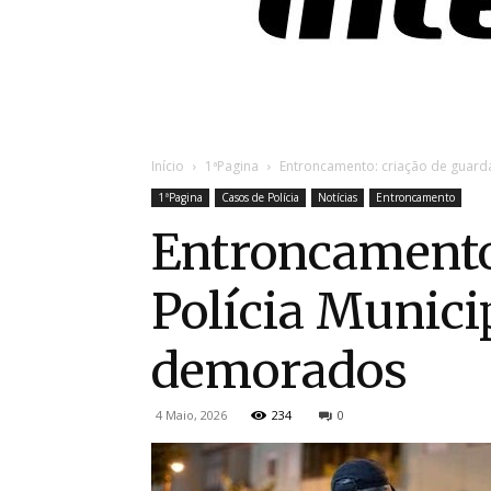
Início
1ªPagina
Entroncamento: criação de guarda
1ªPagina
Casos de Polícia
Notícias
Entroncamento
Entroncamento:
Polícia Munici
demorados
4 Maio, 2026
234
0