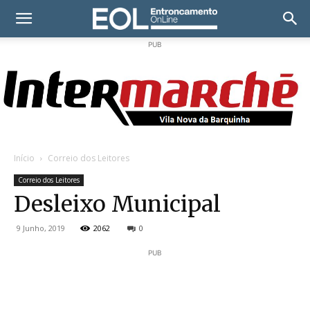
PUB
Início
Correio dos Leitores
Correio dos Leitores
Desleixo Municipal
9 Junho, 2019
2062
0
PUB