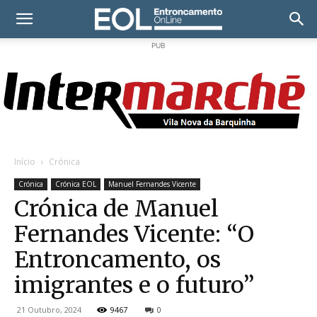
PUB
Início
Crónica
Crónica
Crónica EOL
Manuel Fernandes Vicente
Crónica de Manuel
Fernandes Vicente: “O
Entroncamento, os
imigrantes e o futuro”
21 Outubro, 2024
9467
0