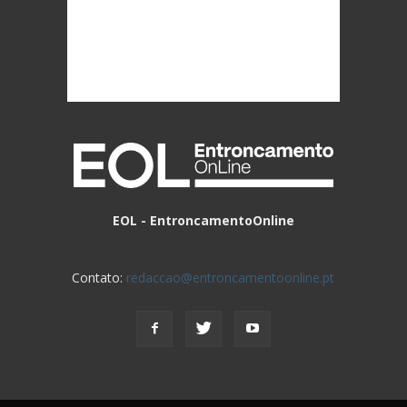
EOL - EntroncamentoOnline
Contato:
redaccao@entroncamentoonline.pt