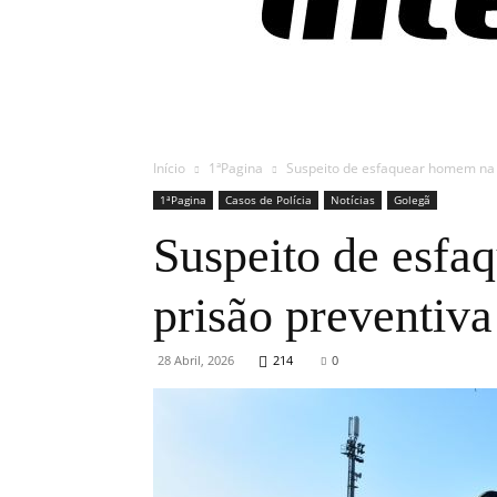
Início
1ªPagina
Suspeito de esfaquear homem na F
1ªPagina
Casos de Polícia
Notícias
Golegã
Suspeito de esfa
prisão preventiva
28 Abril, 2026
214
0