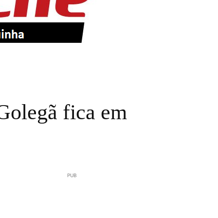
Golegã fica em
PUB