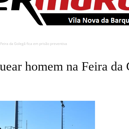
EntroncamentoOnline
eira da Golegã fica em prisão preventiva
quear homem na Feira da 