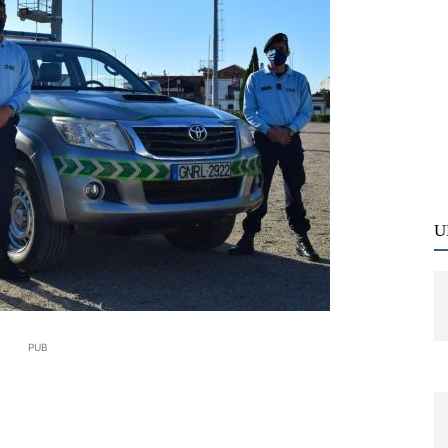
U
PUB