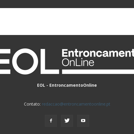
EOL - EntroncamentoOnline
Contato:
redaccao@entroncamentoonline.pt