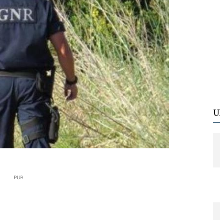
U
PUB