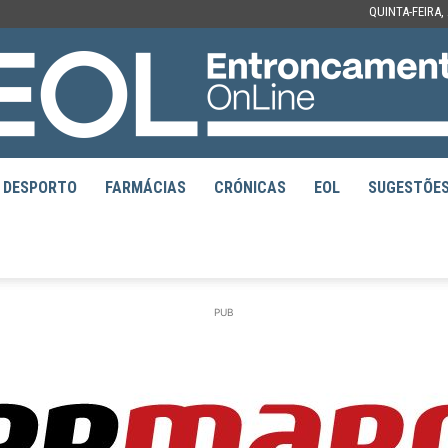
QUINTA-FEIRA,
DESPORTO
FARMÁCIAS
CRÓNICAS
EOL
SUGESTÕE
EOL
PUB
–