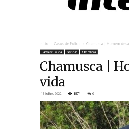
Início
Casos de Polícia
Chamusca | Homem desap
Casos de Polícia
Notícias
Chamusca
Chamusca | Ho
vida
15 Julho, 2022
1574
0