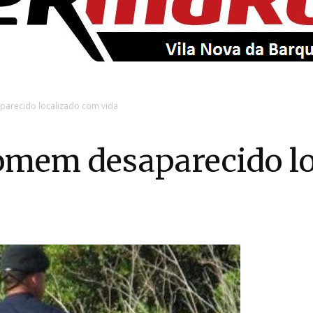
EntroncamentoOnline
arecido localizado com vida
mem desaparecido lo