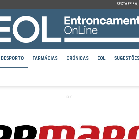
SEXTA-FEIRA,
DESPORTO
FARMÁCIAS
CRÓNICAS
EOL
SUGESTÕE
EOL
PUB
–