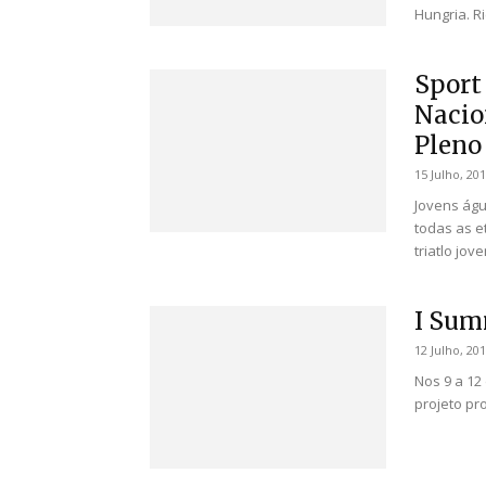
Hungria. Ri
Sport
Nacio
Pleno 
15 Julho, 20
Jovens águ
todas as e
triatlo jove
I Sum
12 Julho, 20
Nos 9 a 12
projeto pro