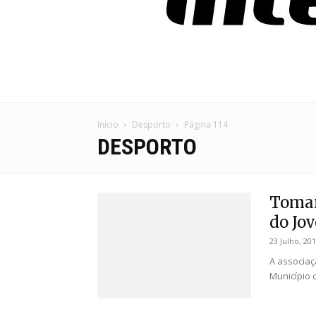
Início
Desporto
Página 114
DESPORTO
Tomar
do Jo
23 Julho, 20
A associaç
Município 