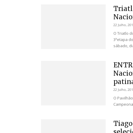
Triat
Nacio
22 Julho, 20
O Triatlo 
3ªetapa do
sábado, dia
ENTR
Nacio
patina
22 Julho, 20
O Pavilhão
Campeonato
Tiago
selec