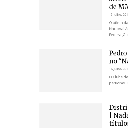
de MM
19 Julho, 20
O atleta 
Nacional A
Federação 
Pedro
no “N
16 Julho, 20
O Clube de
participou
Distri
| Nad
título