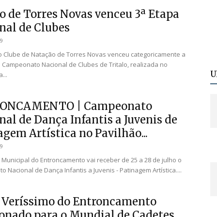
lo de Torres Novas venceu 3ª Etapa
nal de Clubes
19
do Clube de Natação de Torres Novas venceu categoricamente a
 Campeonato Nacional de Clubes de Tritalo, realizada no
U
...
ONCAMENTO | Campeonato
nal de Dança Infantis a Juvenis de
gem Artística no Pavilhão...
19
 Municipal do Entroncamento vai receber de 25 a 28 de julho o
 Nacional de Dança Infantis a Juvenis - Patinagem Artística....
 Veríssimo do Entroncamento
ionado para o Mundial de Cadetes