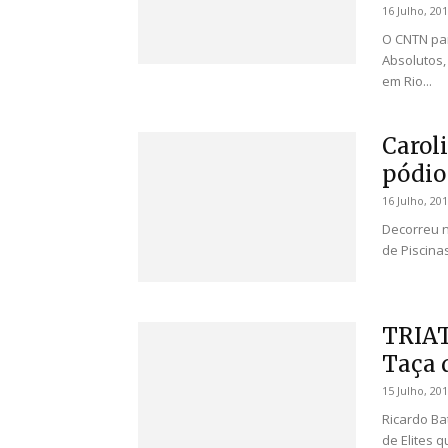
16 Julho, 20
O CNTN par
Absolutos,
em Rio...
Carol
pódio
16 Julho, 20
Decorreu n
de Piscina
TRIAT
Taça 
15 Julho, 20
Ricardo Ba
de Elites 