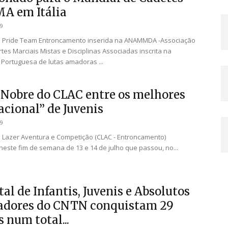
A em Itália
19
da Pride Team Entroncamento inserida na ANAMMDA -Associação
rtes Marciais Mistas e Disciplinas Associadas inscrita na
Portuguesa de lutas amadoras ...
 Nobre do CLAC entre os melhores
acional” de Juvenis
19
 Lazer Aventura e Competição (CLAC - Entroncamento)
 neste fim de semana de 13 e 14 de julho que passou, no...
tal de Infantis, Juvenis e Absolutos
adores do CNTN conquistam 29
s num total...