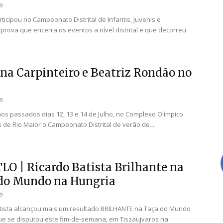
19
ticipou no Campeonato Distrital de Infantis, Juvenis e
 prova que encerra os eventos a nível distrital e que decorreu
ina Carpinteiro e Beatriz Rondão no
19
os passados dias 12, 13 e 14 de Julho, no Complexo Olímpico
s de Rio Maior o Campeonato Distrital de verão de...
LO | Ricardo Batista Brilhante na
do Mundo na Hungria
19
tista alcançou mais um resultado BRILHANTE na Taça do Mundo
que se disputou este fim-de-semana, em Tiszaujvaros na