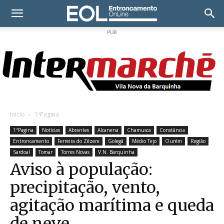
PUB
Início
1ªPagina
1ªPagina
Notícias
Abrantes
Alcanena
Chamusca
Constância
Entroncamento
Ferreira do Zêzere
Golegã
Médio Tejo
Ourém
Região
Sardoal
Tomar
Torres Novas
V.N. Barquinha
Aviso à população:
precipitação, vento,
agitação marítima e queda
de neve