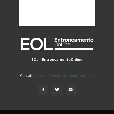
EOL - EntroncamentoOnline
Contato:
redaccao@entroncamentoonline.pt