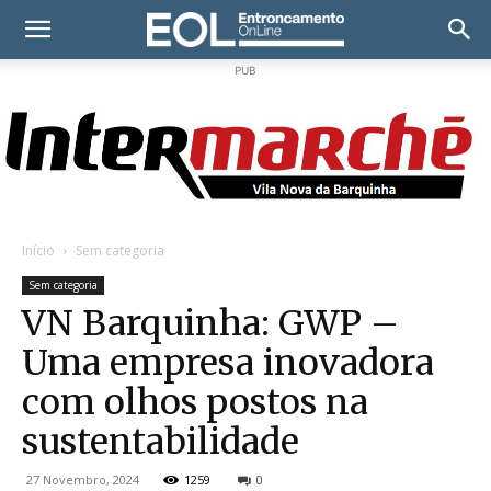
PUB
Início
Sem categoria
Sem categoria
VN Barquinha: GWP –
Uma empresa inovadora
com olhos postos na
sustentabilidade
27 Novembro, 2024
1259
0