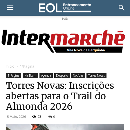
PUB
Início
1ªPagina
1ªPagina
Na Boa...
Agenda
Desporto
Notícias
Torres Novas
Torres Novas: Inscrições
abertas para o Trail do
Almonda 2026
5 Maio, 2026
93
0