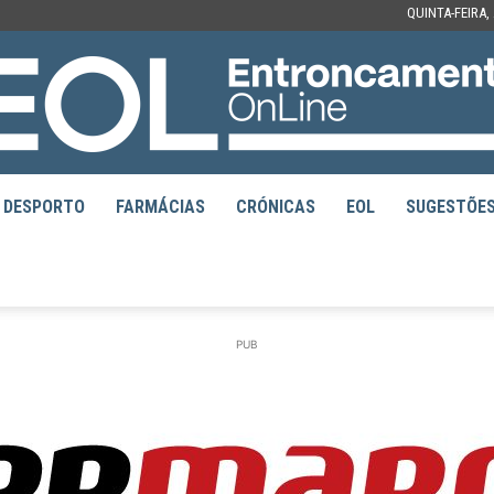
QUINTA-FEIRA,
DESPORTO
FARMÁCIAS
CRÓNICAS
EOL
SUGESTÕE
EOL
PUB
–