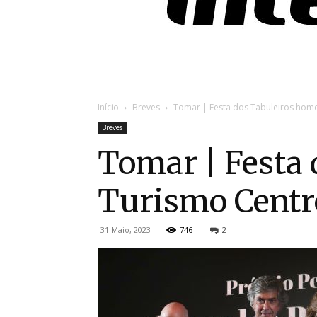
Início
Breves
Tomar | Festa dos Tabuleiros hom
Breves
Tomar | Festa
Turismo Centr
31 Maio, 2023
746
2