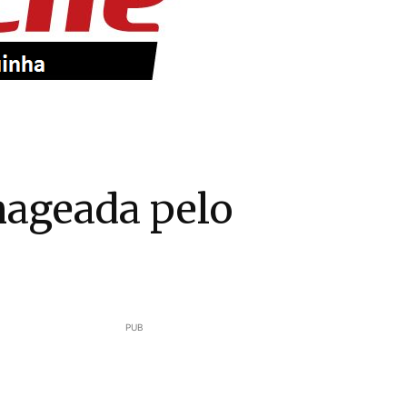
nageada pelo
PUB