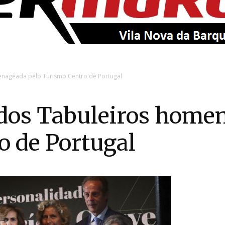
EntroncamentoOnline
enageada pelo Turismo Centro de Portugal
 dos Tabuleiros home
o de Portugal