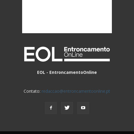
EOL - EntroncamentoOnline
Contato:
redaccao@entroncamentoonline.pt