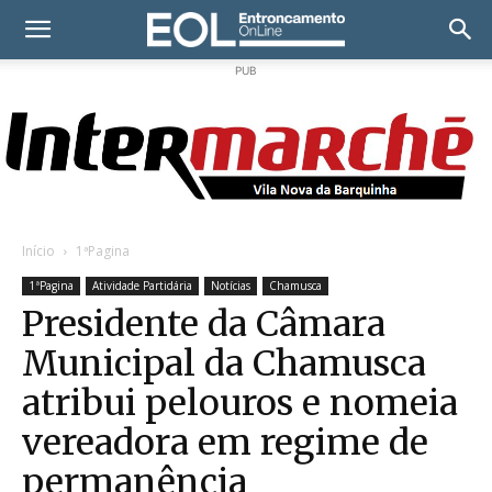
PUB
Início
1ªPagina
1ªPagina
Atividade Partidária
Notícias
Chamusca
Presidente da Câmara
Municipal da Chamusca
atribui pelouros e nomeia
vereadora em regime de
permanência