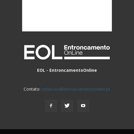
EOL - EntroncamentoOnline
Contato:
redaccao@entroncamentoonline.pt