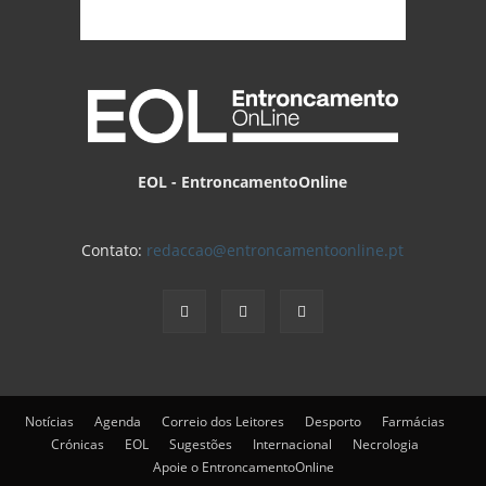
EOL - EntroncamentoOnline
Contato:
redaccao@entroncamentoonline.pt
Notícias
Agenda
Correio dos Leitores
Desporto
Farmácias
Crónicas
EOL
Sugestões
Internacional
Necrologia
Apoie o EntroncamentoOnline