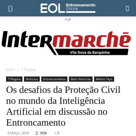
PUB
Início
1ªPagina
1ªPagina
Notícias
Entroncamento
Mais Notícias
Médio Tejo
Os desafios da Proteção Civil
no mundo da Inteligência
Artificial em discussão no
Entroncamento
4 Março, 2024
1826
0