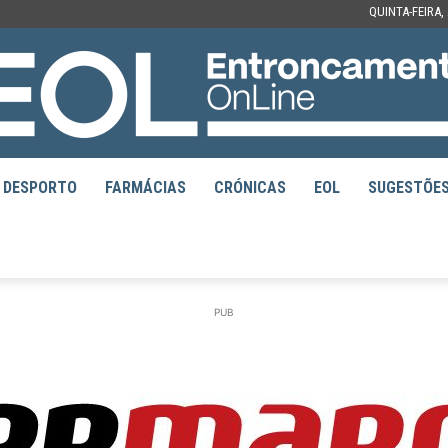
QUINTA-FEIRA,
DESPORTO
FARMÁCIAS
CRÓNICAS
EOL
SUGESTÕE
EOL
PUB
–