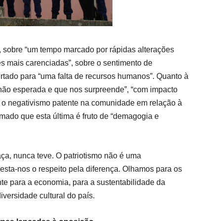
 sobre “u
m tempo marcado por rápidas alterações
es mais
carenciadas”, sobre o sentimento de
rtado para “
uma falta de recursos humanos”. Quanto
à
não esperada e
que
nos surpreende”, “
c
om impacto
 o negativismo patente na comunidade em relação à
rmado que esta última é fruto de “demagogia e
raça, nunca teve. O patriotismo não é uma
 resta-nos o respeito pela diferença. Olhamos para os
e para a economia, para a sustentabilidade da
iversidade cultural do país.