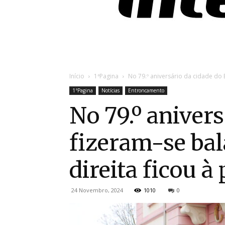
Início
1ªPagina
No 79.º aniversário da cidade do
1ªPagina
Notícias
Entroncamento
No 79.º aniver
fizeram-se ba
direita ficou à
24 Novembro, 2024
1010
0