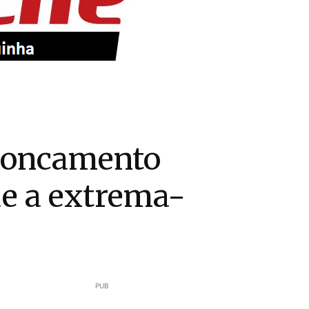
troncamento
ue a extrema-
PUB