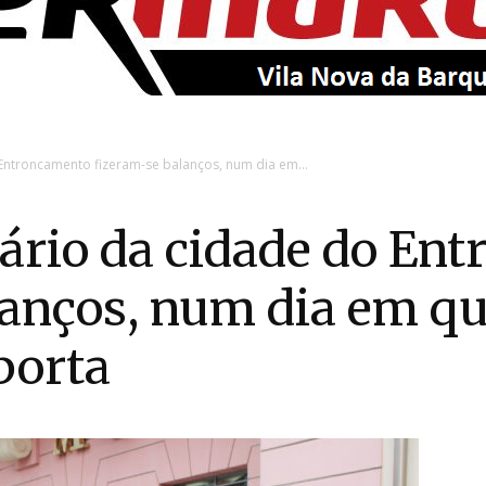
EntroncamentoOnline
 Entroncamento fizeram-se balanços, num dia em...
sário da cidade do En
lanços, num dia em q
 porta