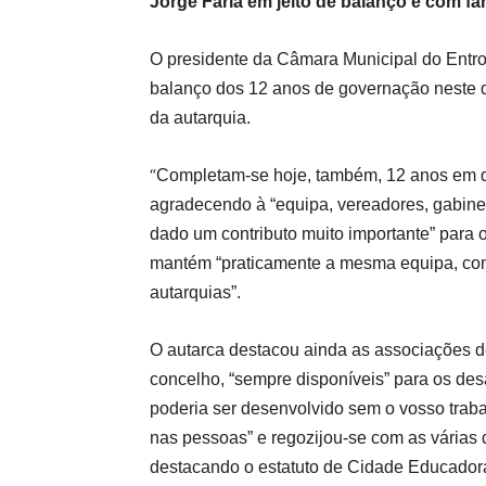
Jorge Faria em jeito de balanço e com f
O presidente da Câmara Municipal do Entr
balanço dos 12 anos de governação neste qu
da autarquia.
“
Completam-se hoje, também, 12 anos em que
agradecendo à “equipa, vereadores, gabinet
dado um contributo muito importante” para o
mantém “praticamente a mesma equipa, com
autarquias”.
O autarca destacou ainda as associações des
concelho, “sempre disponíveis” para os des
poderia ser desenvolvido sem o vosso traba
nas pessoas” e regozijou-se com as várias 
destacando o estatuto de Cidade Educador