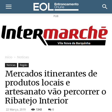
PUB
Início
Notícias
Notícias
Região
Mercados itinerantes de
produtos locais e
artesanato vão percorrer o
Ribatejo Interior
22 Março, 2019
1343
0