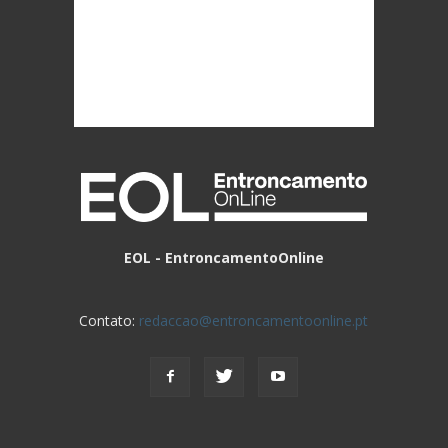
EOL - EntroncamentoOnline
Contato:
redaccao@entroncamentoonline.pt