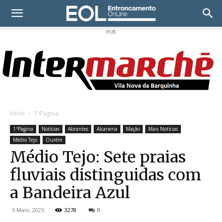
PUB
Início
1ªPagina
1ªPagina
Notícias
Abrantes
Alcanena
Mação
Mais Notícias
Médio Tejo
Ourém
Médio Tejo: Sete praias
fluviais distinguidas com
a Bandeira Azul
5 Maio, 2025
3278
0