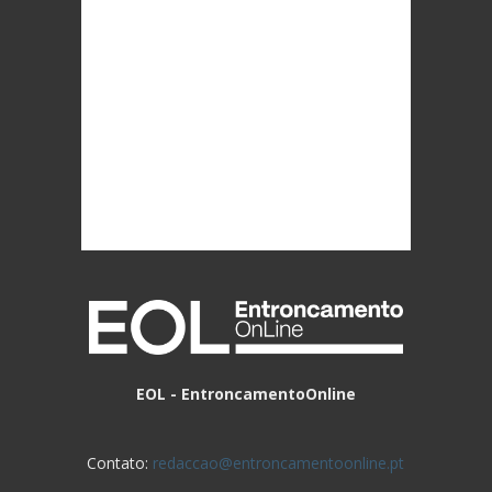
EOL - EntroncamentoOnline
Contato:
redaccao@entroncamentoonline.pt