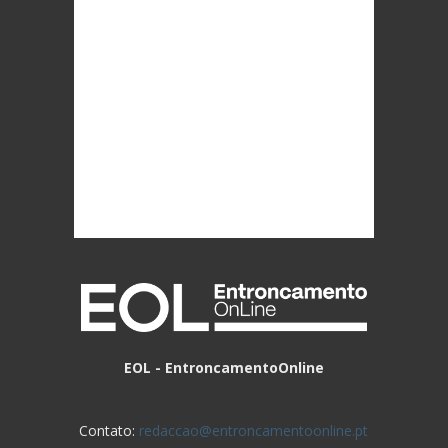
EOL - EntroncamentoOnline
Contato:
redaccao@entroncamentoonline.pt