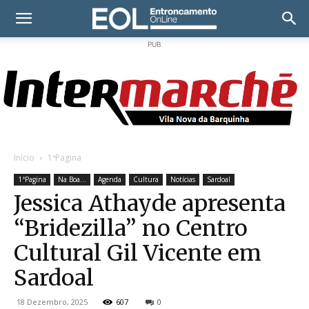
PUB
Início
1ªPagina
1ªPagina
Na Boa...
Agenda
Cultura
Notícias
Sardoal
Jessica Athayde apresenta
“Bridezilla” no Centro
Cultural Gil Vicente em
Sardoal
18 Dezembro, 2025
607
0