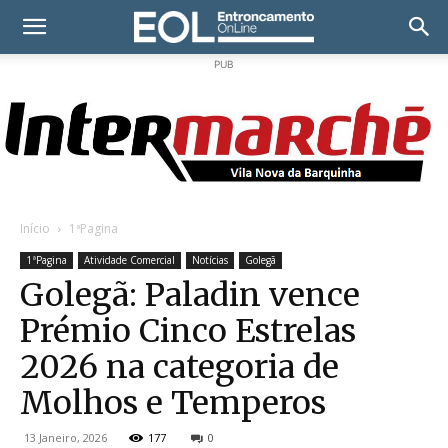
PUB
Início
1ªPagina
1ªPagina
Atividade Comercial
Notícias
Golegã
Golegã: Paladin vence
Prémio Cinco Estrelas
2026 na categoria de
Molhos e Temperos
13 Janeiro, 2026
177
0