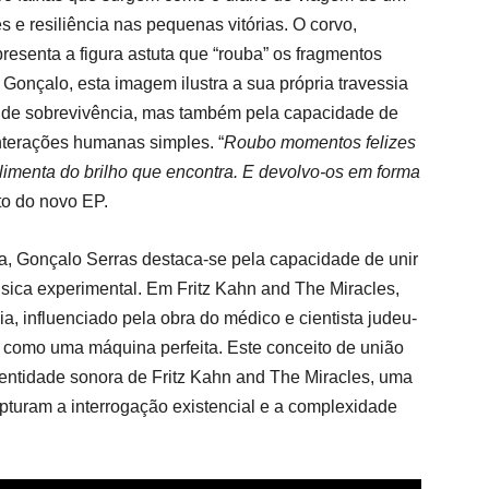
 e resiliência nas pequenas vitórias. O corvo,
resenta a figura astuta que “rouba” os fragmentos
a
Gonçalo
, esta imagem ilustra a sua própria travessia
to de sobrevivência, mas também pela capacidade de
nterações humanas simples.
“
Roubo momentos felizes
imenta do brilho que encontra. E devolvo-os em forma
to do novo EP.
a,
Gonçalo Serras
destaca-se pela capacidade de unir
úsica experimental. Em
Fritz Kahn and The Miracles
,
ia, influenciado pela obra do médico e cientista judeu-
 como uma máquina perfeita. Este conceito de união
identidade sonora de
Fritz Kahn and The Miracles
, uma
turam a interrogação existencial e a complexidade