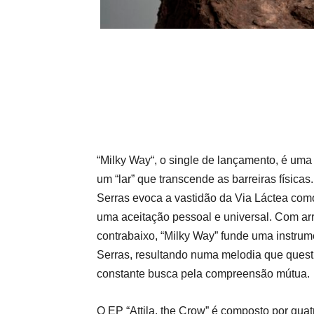
“
Milky Way
“, o single de lançamento, é uma
um “lar” que transcende as barreiras físicas
Serras
evoca a vastidão da Via Láctea com
uma aceitação pessoal e universal. Com ar
contrabaixo, “
Milky Way
” funde uma instrum
Serras
, resultando numa melodia que ques
constante busca pela compreensão mútua.
O EP “
Attila, the Crow
” é composto por qua