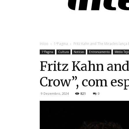
Início
1ªPagina
Fritz Kahn and The Miracles lança EP
1ªPagina
Cultura
Notícias
Entroncamento
Médio Tejo
Fritz Kahn and 
Crow”, com espí
9 Dezembro, 2024
821
0