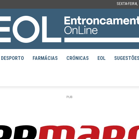
SEXTA-FEIRA,
DESPORTO
FARMÁCIAS
CRÓNICAS
EOL
SUGESTÕE
EOL
PUB
–