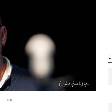
U
PUB