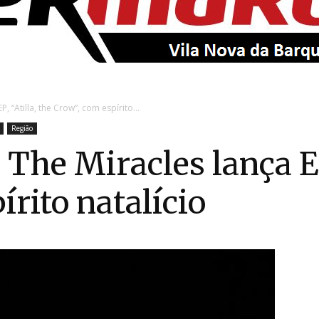
EntroncamentoOnline
, “Atilla, the Crow”, com espírito...
Região
The Miracles lança EP,
rito natalício