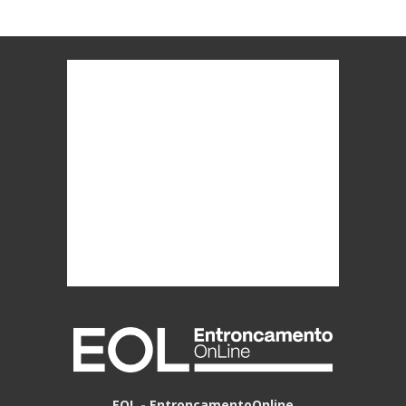
EOL - EntroncamentoOnline