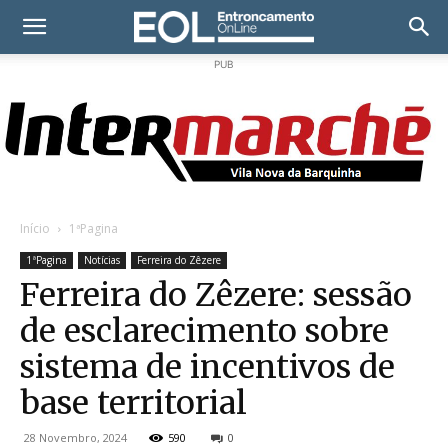
PUB
Início
1ªPagina
1ªPagina
Notícias
Ferreira do Zêzere
Ferreira do Zêzere: sessão
de esclarecimento sobre
sistema de incentivos de
base territorial
28 Novembro, 2024
590
0