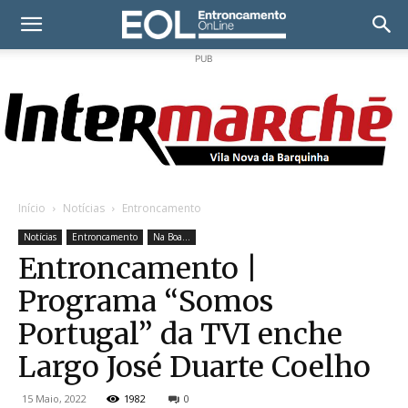
PUB
Início
Notícias
Entroncamento
Notícias
Entroncamento
Na Boa...
Entroncamento |
Programa “Somos
Portugal” da TVI enche
Largo José Duarte Coelho
15 Maio, 2022
1982
0