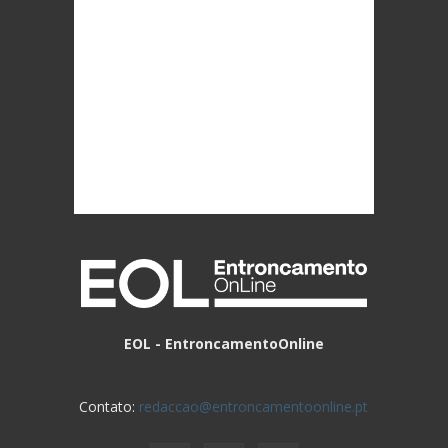
Foto emissão TVI
EOL - EntroncamentoOnline
Contato:
redaccao@entroncamentoonline.pt