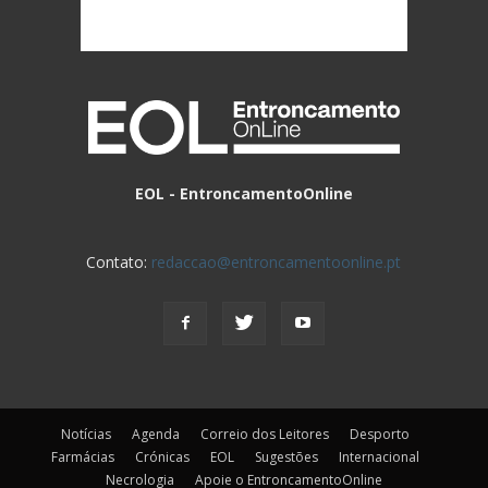
EOL - EntroncamentoOnline
Contato:
redaccao@entroncamentoonline.pt
Notícias
Agenda
Correio dos Leitores
Desporto
Farmácias
Crónicas
EOL
Sugestões
Internacional
Necrologia
Apoie o EntroncamentoOnline