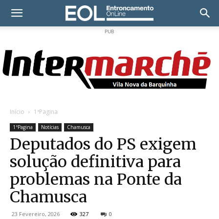
PUB
Início
1ªPagina
1ªPagina
Notícias
Chamusca
Deputados do PS exigem
solução definitiva para
problemas na Ponte da
Chamusca
23 Fevereiro, 2026
327
0