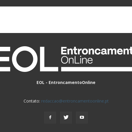
EOL - EntroncamentoOnline
Contato:
redaccao@entroncamentoonline.pt