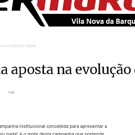
EntroncamentoOnline
a na evolução digital
la aposta na evolução 
PUB
campanha institucional concebida para apresentar a
 viu nada” é o mote desta campanha que pretende