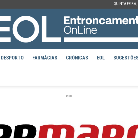
QUINTA-FEIRA,
DESPORTO
FARMÁCIAS
CRÓNICAS
EOL
SUGESTÕE
EOL
PUB
–