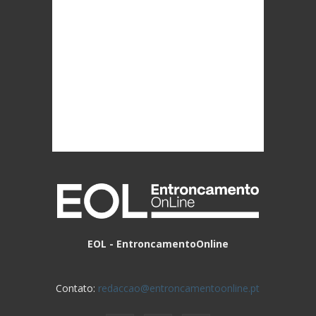
EOL - EntroncamentoOnline
Contato:
redaccao@entroncamentoonline.pt