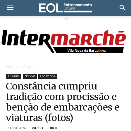
PUB
Início
1ªPagina
1ªPagina
Notícias
Constância
Constância cumpriu
tradição com procissão e
benção de embarcações e
viaturas (fotos)
7 Abril, 2026
123
0