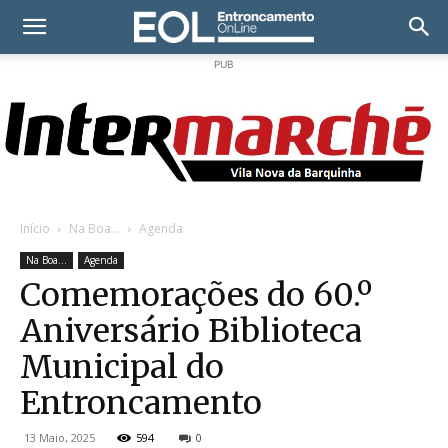
PUB
Início
Na Boa...
Agenda
Na Boa...
Agenda
Comemorações do 60.º
Aniversário Biblioteca
Municipal do
Entroncamento
13 Maio, 2025
594
0