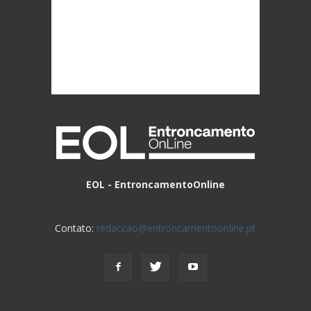
EOL - EntroncamentoOnline
Contato:
redaccao@entroncamentoonline.pt