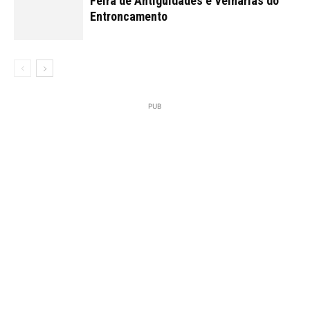
Feira de Antiguidades e Velharias do
Entroncamento
PUB