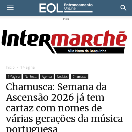
PUB
Início
1ªPagina
1ªPagina
Na Boa...
Agenda
Notícias
Chamusca
Chamusca: Semana da
Ascensão 2026 já tem
cartaz com nomes de
várias gerações da música
portuguesa