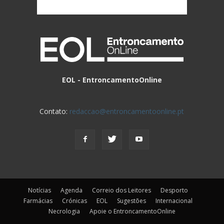
EOL - EntroncamentoOnline
Contato:
redaccao@entroncamentoonline.pt
Notícias
Agenda
Correio dos Leitores
Desporto
Farmácias
Crónicas
EOL
Sugestões
Internacional
Necrologia
Apoie o EntroncamentoOnline