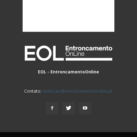
EOL - EntroncamentoOnline
Contato:
redaccao@entroncamentoonline.pt