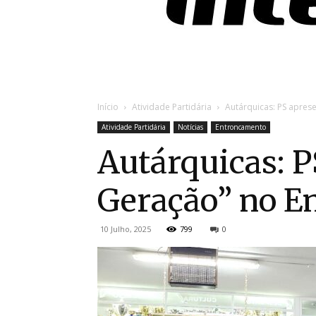
Início
Atividade Partidária
Autárquicas: PS apre
Atividade Partidária
Notícias
Entroncamento
Autárquicas: 
Geração” no E
10 Julho, 2025
799
0