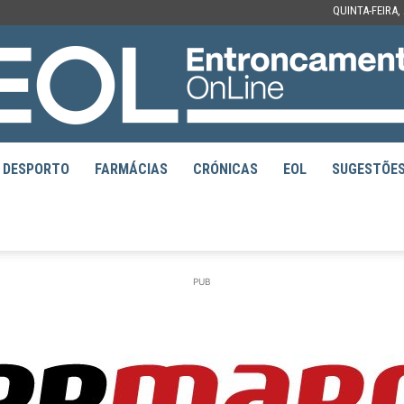
QUINTA-FEIRA,
DESPORTO
FARMÁCIAS
CRÓNICAS
EOL
SUGESTÕE
EOL
PUB
–