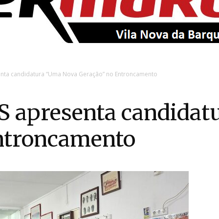
EntroncamentoOnline
senta candidatura “Uma Nova Geração” no Entroncamento
PS apresenta candida
ntroncamento