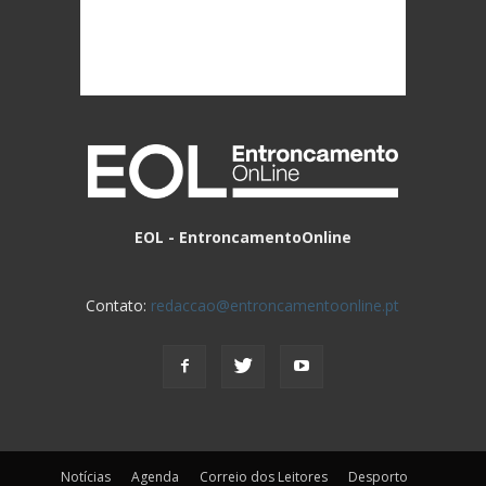
EOL - EntroncamentoOnline
Contato:
redaccao@entroncamentoonline.pt
Notícias
Agenda
Correio dos Leitores
Desporto