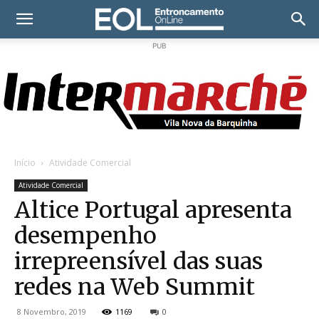
PUB
Início
Atividade Comercial
Atividade Comercial
Altice Portugal apresenta
desempenho
irrepreensível das suas
redes na Web Summit
8 Novembro, 2019
1169
0