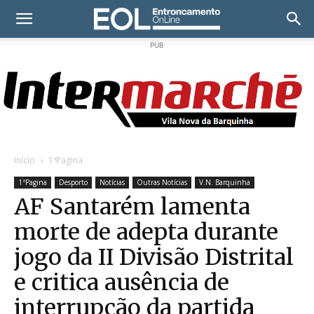
PUB
Início
1ªPagina
1ªPagina
Desporto
Notícias
Outras Notícias
V.N. Barquinha
AF Santarém lamenta
morte de adepta durante
jogo da II Divisão Distrital
e critica ausência de
interrupção da partida