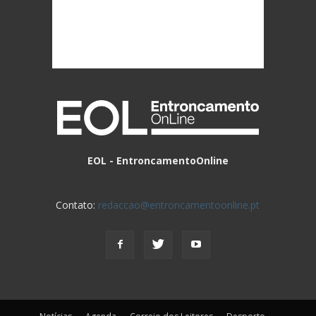
EOL - EntroncamentoOnline
Contato:
redaccao@entroncamentoonline.pt