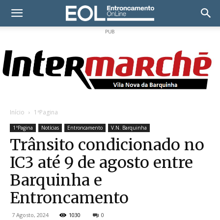
PUB
Início
1ªPagina
1ªPagina
Notícias
Entroncamento
V.N. Barquinha
Trânsito condicionado no
IC3 até 9 de agosto entre
Barquinha e
Entroncamento
7 Agosto, 2024
1030
0