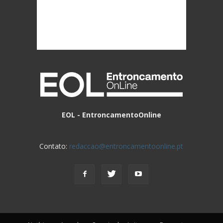
EOL - EntroncamentoOnline
Contato:
redaccao@entroncamentoonline.pt