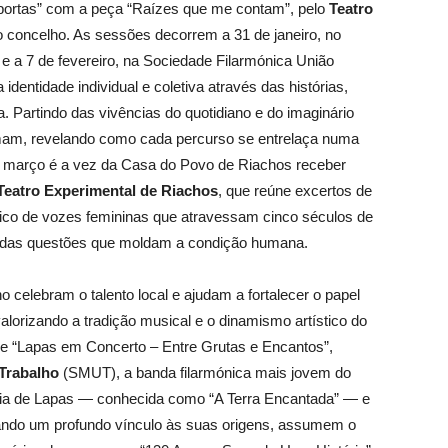
 portas” com a peça “Raízes que me contam”, pelo
Teatro
do concelho. As sessões decorrem a 31 de janeiro, no
, e a 7 de fevereiro, na Sociedade Filarmónica União
dentidade individual e coletiva através das histórias,
Partindo das vivências do quotidiano e do imaginário
mam, revelando como cada percurso se entrelaça numa
 de março é a vez da Casa do Povo de Riachos receber
Teatro Experimental de Riachos
, que reúne excertos de
aico de vozes femininas que atravessam cinco séculos de
de das questões que moldam a condição humana.
elebram o talento local e ajudam a fortalecer o papel
lorizando a tradição musical e o dinamismo artístico do
ecebe “Lapas em Concerto – Entre Grutas e Encantos”,
Trabalho
(SMUT), a banda filarmónica mais jovem do
ldeia de Lapas — conhecida como “A Terra Encantada” — e
lhando um profundo vínculo às suas origens, assumem o