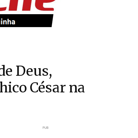
de Deus,
Chico César na
PUB