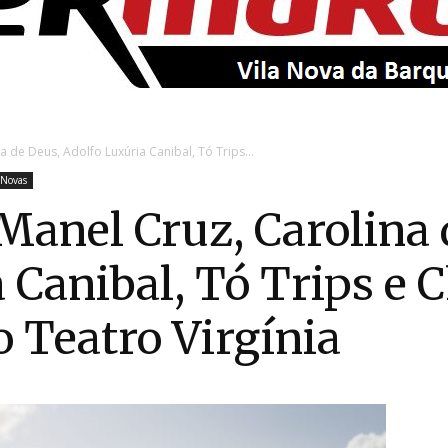
EntroncamentoOnline
 de Deus, Adolfo Luxúria Canibal, Tó Trips...
 Novas
Manel Cruz, Carolina 
 Canibal, Tó Trips e 
 Teatro Virgínia