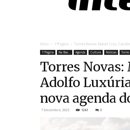
Início
1ªPagina
Torres Novas: Manel Cruz, Carolina
1ªPagina
Na Boa...
Agenda
Cultura
Notícias
Torres
Torres Novas: 
Adolfo Luxúria
nova agenda do
7 Dezembro, 2025
1261
0