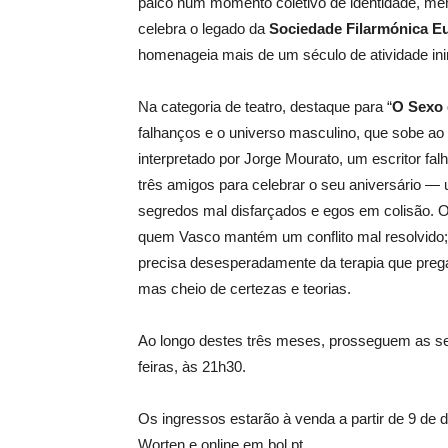
palco num momento coletivo de identidade, m
celebra o legado da
Sociedade Filarmónica E
homenageia mais de um século de atividade inin
Na categoria de teatro, destaque para “
O Sexo 
falhanços e o universo masculino, que sobe ao
interpretado por Jorge Mourato, um escritor f
três amigos para celebrar o seu aniversário 
segredos mal disfarçados e egos em colisão. O 
quem Vasco mantém um conflito mal resolvido;
precisa desesperadamente da terapia que pre
mas cheio de certezas e teorias.
Ao longo destes três meses, prosseguem as se
feiras, às 21h30.
Os ingressos estarão à venda a partir de 9 de 
Worten e online em bol.pt.