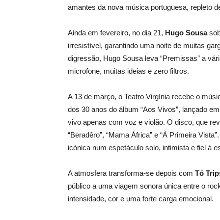
amantes da nova música portuguesa, repleto de
Ainda em fevereiro, no dia 21,
Hugo Sousa
sob
irresistível, garantindo uma noite de muitas g
digressão, Hugo Sousa leva “Premissas” a vári
microfone, muitas ideias e zero filtros.
A 13 de março, o Teatro Virgínia recebe o músi
dos 30 anos do álbum “Aos Vivos”, lançado em 
vivo apenas com voz e violão. O disco, que reve
“Beradêro”, “Mama África” e “À Primeira Vista”
icónica num espetáculo solo, intimista e fiel à 
A atmosfera transforma-se depois com
Tó Trip
público a uma viagem sonora única entre o rock
intensidade, cor e uma forte carga emocional.