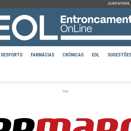
QUINTA-FEIRA,
DESPORTO
FARMÁCIAS
CRÓNICAS
EOL
SUGESTÕE
EOL
PUB
–