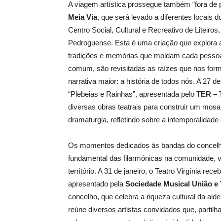
A viagem artística prossegue também “fora de
Meia Via
, que será levado a diferentes locais 
Centro Social, Cultural e Recreativo de Liteiros
Pedroguense. Esta é uma criação que explora a i
tradições e memórias que moldam cada pessoa. 
comum, são revisitadas as raízes que nos for
narrativa maior: a história de todos nós. A 27
“Plebeias e Rainhas”, apresentada pelo
TER – 
diversas obras teatrais para construir um mos
dramaturgia, refletindo sobre a intemporalida
Os momentos dedicados às bandas do concelho c
fundamental das filarmónicas na comunidade, va
território. A 31 de janeiro, o Teatro Virgínia r
apresentado pela
Sociedade Musical União e 
concelho, que celebra a riqueza cultural da a
reúne diversos artistas convidados que, parti