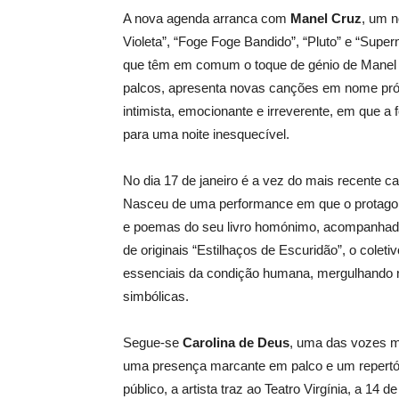
A nova agenda arranca com
Manel Cruz
, um n
Violeta”, “Foge Foge Bandido”, “Pluto” e “Sup
que têm em comum o toque de génio de Manel Cru
palcos, apresenta novas canções em nome próp
intimista, emocionante e irreverente, em que a
para uma noite inesquecível.
No dia 17 de janeiro é a vez do mais recente ca
Nasceu de uma performance em que o protagon
e poemas do seu livro homónimo, acompanhado
de originais “Estilhaços de Escuridão”, o cole
essenciais da condição humana, mergulhando n
simbólicas.
Segue-se
Carolina de Deus
, uma das vozes m
uma presença marcante em palco e um repertó
público, a artista traz ao Teatro Virgínia, a 14 