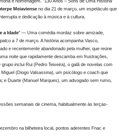
emória e homenagem. “130 Anos – Sons de Uma História”
uterpe Meiaviense
no dia 21 de março, um espetáculo que
terrupta e dedicação à música e à cultura.
e a Idade
” — Uma comédia mordaz sobre amizade,
 palco a 7 de março. A história acompanha Vasco,
alhado e recentemente abandonado pela mulher, que reúne
— uma noite que rapidamente descamba em frustrações,
grupo inclui Rui (Pedro Teixeira), o galã de novelas com
 Miguel (Diogo Valsassina), um psicólogo e coach que
ga; e Duarte (Manuel Marques), um advogado sem rumo,
ssões semanais de cinema, habitualmente às terças-
dezembro na bilheteira local, pontos aderentes Fnac e