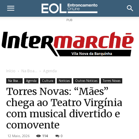
PUB
Início
Na Boa...
Agenda
Na Boa...
Agenda
Cultura
Notícias
Outras Notícias
Torres Novas
Torres Novas: “Mães”
chega ao Teatro Virgínia
com musical divertido e
comovente
12 Maio, 2026
114
0