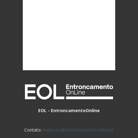
EOL - EntroncamentoOnline
Contato:
redaccao@entroncamentoonline.pt