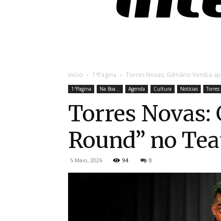
Início
1ªPagina
Torres Novas: Gilmário Vemba apr
1ªPagina
Na Boa...
Agenda
Cultura
Notícias
Torres
Torres Novas: 
Round” no Teat
5 Maio, 2026
94
0