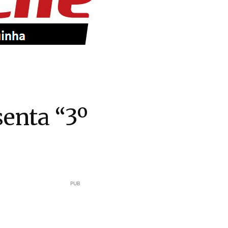
enta “3º
PUB