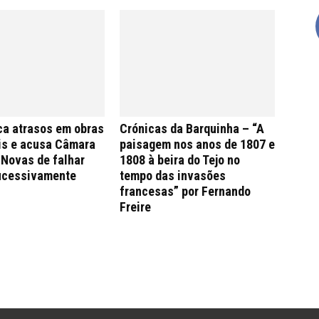
ca atrasos em obras
Crónicas da Barquinha – “A
is e acusa Câmara
paisagem nos anos de 1807 e
 Novas de falhar
1808 à beira do Tejo no
ucessivamente
tempo das invasões
francesas” por Fernando
Freire