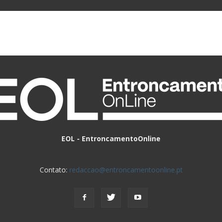
EOL - EntroncamentoOnline
Contato:
redaccao@entroncamentoonline.pt