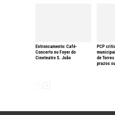
Entroncamento: Café-
PCP criti
Concerto no Foyer do
municipa
Cineteatro S. João
de Torres
prazos s