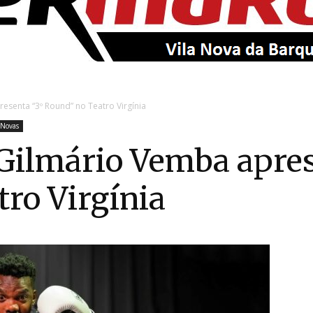
EntroncamentoOnline
esenta “3º Round” no Teatro Virgínia
 Novas
Gilmário Vemba apres
ro Virgínia